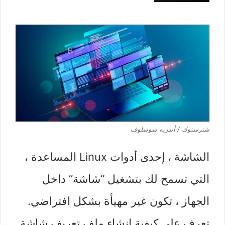
شترستوك / أندريه سوسلوف
الشاشة ، إحدى أدوات Linux المساعدة ،
التي تسمح لك بتشغيل “شاشة” داخل
الجهاز ، تكون غير مهيأة بشكل افتراضي.
تعرف على كيفية إنشاء ملف تعريف شاشة