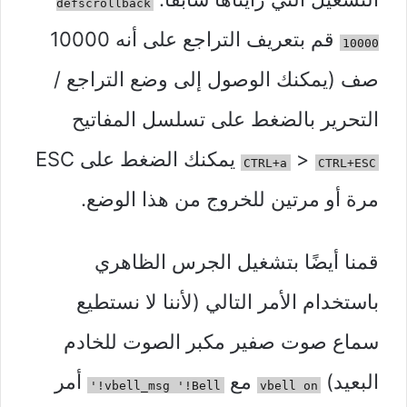
defscrollback
قم بتعريف التراجع على أنه 10000
10000
صف (يمكنك الوصول إلى وضع التراجع /
التحرير بالضغط على تسلسل المفاتيح
>
يمكنك الضغط على ESC
CTRL+a
CTRL+ESC
مرة أو مرتين للخروج من هذا الوضع.
قمنا أيضًا بتشغيل الجرس الظاهري
باستخدام الأمر التالي (لأننا لا نستطيع
سماع صوت صفير مكبر الصوت للخادم
البعيد)
مع
أمر
vbell_msg '!Bell!'
vbell on