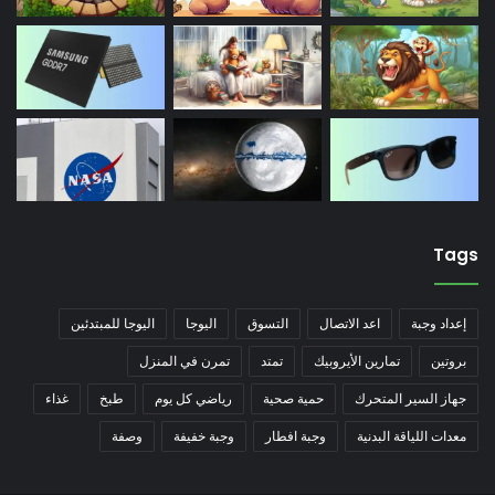
Tags
إعداد وجبة
اعد الاتصال
التسوق
اليوجا
اليوجا للمبتدئين
بروتين
تمارين الأيروبيك
تمتد
تمرن في المنزل
جهاز السير المتحرك
حمية صحية
رياضي كل يوم
طبخ
غذاء
معدات اللياقة البدنية
وجبة افطار
وجبة خفيفة
وصفة