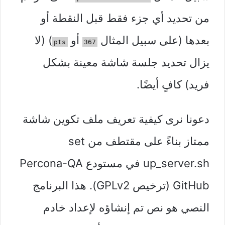
من تحديد أي جزء فقط قبل النقطة أو
بعدها (على سبيل المثال
أو
) (لا
pts
367
يزال تحديد جلسة شاشة معينة بشكل
فريد) كافٍ أيضًا.
دعونا نرى كيفية تعريف ملف تكوين شاشة
ممتاز بناءً على مقتطف من set
up_server.sh في مستودع Percona-QA
GitHub (ترخيص GPLv2). هذا البرنامج
النصي هو نص تم إنشاؤه لإعداد خادم