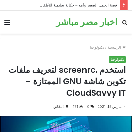
قصة الحمار في البئر: قصة تحفيزية للأطفال قبل النوم
اخبار مصر مباشر
بحث
الق
عن
الرئيسية
/
تكنولوجيا
تكنولوجيا
استخدم .screenrc لتعريف ملفات
تكوين شاشة GNU الممتازة –
CloudSavvy IT
مارس 15, 2021
0
171
4 دقائق