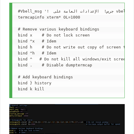
#Vbell_msg '!  جرس!  الإعدادات العامة على vbell تفصل تلقائيًا defscrollback 10000 #xterm termcapinfo termcapinfo xterm * Z0 =  E عند إغلاق startup_message[?3h:Z1=E[?3l:is=E[rE[mE[2JE[HE[?7hE[?1;4;6l   # Do not resize window

termcapinfo xterm* OL=1000                       
# Remove various keyboard bindings

bind x    # Do not lock screen

bind ^x   # Idem

bind h    # Do not write out copy of screen to dis
bind ^h   # Idem

bind ^   # Do not kill all windows/exit screen

bind .    # Disable dumptermcap

# Add keyboard bindings

bind } history
