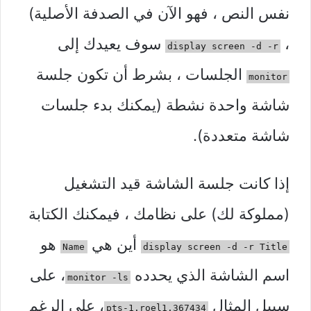
نفس النص ، فهو الآن في الصدفة الأصلية)
،
سوف يعيدك إلى
display screen -d -r
الجلسات ، بشرط أن تكون جلسة
monitor
شاشة واحدة نشطة (يمكنك بدء جلسات
شاشة متعددة).
إذا كانت جلسة الشاشة قيد التشغيل
(مملوكة لك) على نظامك ، فيمكنك الكتابة
أين هي
هو
Name
display screen -d -r Title
اسم الشاشة الذي يحدده
، على
monitor -ls
سبيل المثال
، على الرغم
367434.pts-1.roel1