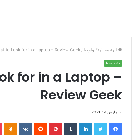
الرئيسية
/
تكنولوجيا
/
at to Look for in a Laptop – Review Geek
تكنولوجيا
ok for in a Laptop –
Review Geek
مارس 14, 2021
فيسبوك
تويتر
لينكدإن
‏Tumblr
بينتيريست
‏Reddit
‏VKontakte
Odnoklassniki