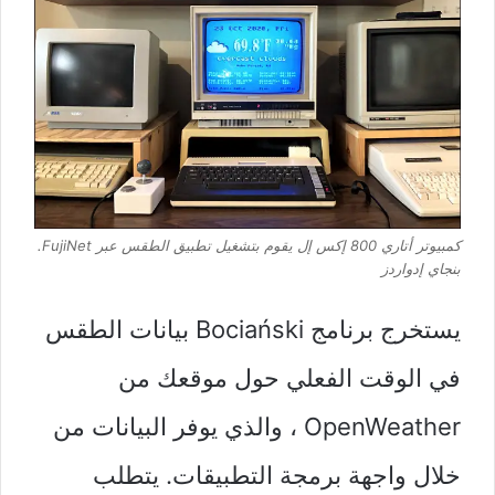
كمبيوتر أتاري 800 إكس إل يقوم بتشغيل تطبيق الطقس عبر FujiNet.
بنجاي إدواردز
يستخرج برنامج Bociański بيانات الطقس
في الوقت الفعلي حول موقعك من
OpenWeather ، والذي يوفر البيانات من
خلال واجهة برمجة التطبيقات. يتطلب