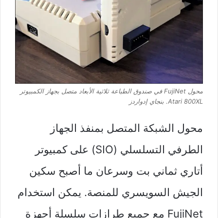
محول FujiNet في صندوق الطباعة ثلاثية الأبعاد متصل بجهاز الكمبيوتر
Atari 800XL.
بنجاي إدواردز
محول الشبكة المتصل بمنفذ الجهاز
الطرفي التسلسلي (SIO) على كمبيوتر
أتاري ثماني بت وسرعان ما أصبح سكين
الجيش السويسري للمنصة. يمكن استخدام
FujiNet مع جميع طرازات سلسلة أجهزة