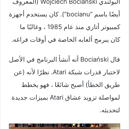
البولندي Wojciech Bociański (المعروف
أيضًا باسم “bocianu”). كان يستخدم أجهزة
كمبيوتر أتاري منذ عام 1985 ، وغالبًا ما
كان يبرمج ألعابه الخاصة في أوقات فراغه.
قال Bociański أنه أنشأ البرنامج في الأصل
لاختبار قدرات شبكة Atari. نظرًا لأنه (عن
طريق الخطأ) أصبح شائعًا ، فهو يخطط
لمواصلة تزويد عشاق Atari بميزات جديدة
لتحديثه.