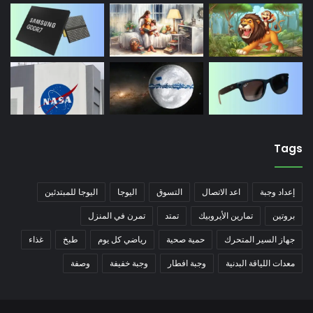
Tags
إعداد وجبة
اعد الاتصال
التسوق
اليوجا
اليوجا للمبتدئين
بروتين
تمارين الأيروبيك
تمتد
تمرن في المنزل
جهاز السير المتحرك
حمية صحية
رياضي كل يوم
طبخ
غذاء
معدات اللياقة البدنية
وجبة افطار
وجبة خفيفة
وصفة