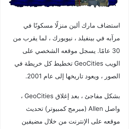
استضاف مارك ألين منزلًا مسكونًا في
مرآبه في بينفيلد ، نيويورك ، لما يقرب من
30 عامًا. يسجل موقعه الشخصي على
الويب GeoCities تخطيط كل خريطة في
الصور ، ويعود تاريخها إلى عام 2001.
بشكل مفاجئ ، بعد إغلاق GeoCities ،
واصل Allen (مبرمج كمبيوتر) تحديث
موقعه على الإنترنت من خلال مضيفين