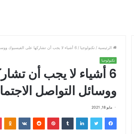
الرئيسية
/
تكنولوجيا
/
6 أشياء لا يجب أن تشاركها على الفيسبوك ووسائل التواصل الاجتماعي
تكنولوجيا
6 أشياء لا يجب أن تشا
ووسائل التواصل الاجتم
مايو 18, 2021
فيسبوك
تويتر
لينكدإن
‏Tumblr
بينتيريست
‏Reddit
‏VKontakte
Odnoklassniki