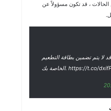
حالات ، قد تكون مسؤولاً عن
ل.
قد لا يتم تضمين بطاقة التطعيم
 https://t.co/dxifPXX6ba