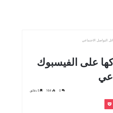
ركها على الفيسبوك
اعي
0
164
5 دقائق
بوكيت