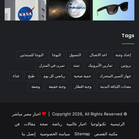
Tags
إعداد وجبة
اعد الاتصال
التسوق
اليوجا
اليوجا للمبتدئين
بروتين
تمارين الأيروبيك
تمتد
تمرن في المنزل
جهاز السير المتحرك
حمية صحية
رياضي كل يوم
طبخ
غذاء
معدات اللياقة البدنية
وجبة افطار
وجبة خفيفة
وصفة
© Copyright 2026, All Rights Reserved |
اخبار مصر مباشر
الرئيسية
تكنولوجيا
اخبار عالمية
رياضة
صحة
مقالات
فن
مكتبة القصص
Sitemap
سياسة الخصوصية
إتصل بنا