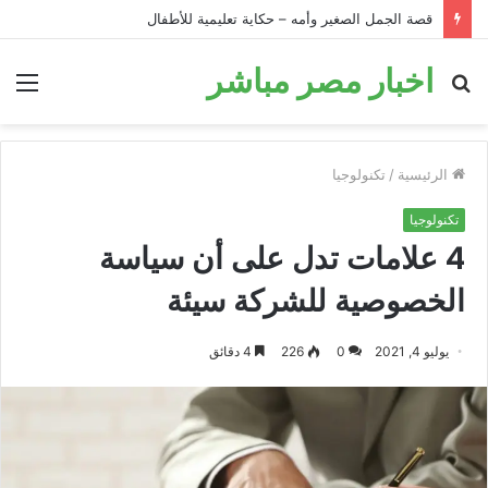
قصة الحمار في البئر: قصة تحفيزية للأطفال قبل النوم
اخبار مصر مباشر
بحث
الق
عن
الرئيسية
/
تكنولوجيا
تكنولوجيا
4 علامات تدل على أن سياسة
الخصوصية للشركة سيئة
يوليو 4, 2021
0
226
4 دقائق