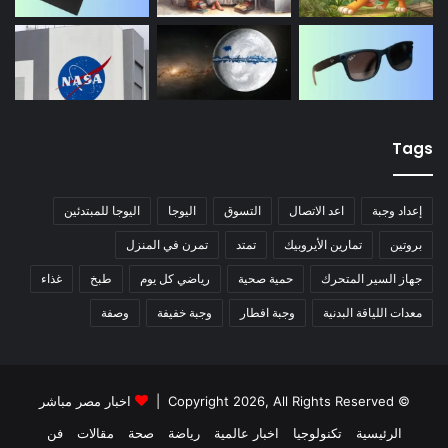
Tags
إعداد وجبة
اعد الاتصال
التسوق
اليوجا
اليوجا للمبتدئين
بروتين
تمارين الأيروبيك
تمتد
تمرن في المنزل
جهاز السير المتحرك
حمية صحية
رياضي كل يوم
طبخ
غذاء
معدات اللياقة البدنية
وجبة افطار
وجبة خفيفة
وصفة
© Copyright 2026, All Rights Reserved |
اخبار مصر مباشر
الرئيسية
تكنولوجيا
اخبار عالمية
رياضة
صحة
مقالات
فن