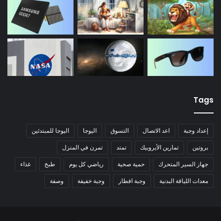
Tags
إعداد وجبة
اعد الاتصال
التسوق
اليوجا
اليوجا للمبتدئين
بروتين
تمارين الأيروبيك
تمتد
تمرن في المنزل
جهاز السير المتحرك
حمية صحية
رياضي كل يوم
طبخ
غذاء
معدات اللياقة البدنية
وجبة افطار
وجبة خفيفة
وصفة