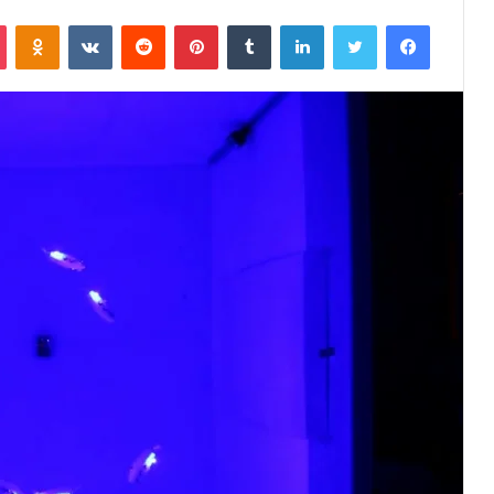
فيسبوك
تويتر
لينكدإن
‏Tumblr
بينتيريست
‏Reddit
‏VKontakte
Odnoklassniki