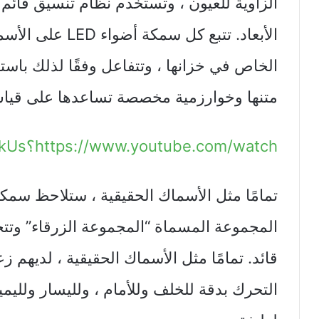
الزاوية للعيون ، وتستخدم نظام تنسيق قائم على
الأبعاد. تتبع كل س
متنها وخوارزمية مخصصة تساعدها على قياس 
https://www.youtube.com/watch؟v=1pflbeDRkUs
تمامًا مثل الأسماك الحقيقية ، ستلاحظ سمك
المجموعة المسماة “المجموعة الزرقاء” وتت
قائد. تمامًا مثل الأسماك الحقيقية ، لديهم
التحرك بدقة للخلف وللأمام ، ولليسار ولليمين