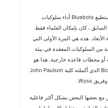
بين هذا النوع من الأجهزة والخوارزميات ، تستطيع Bluebots أداء سلوكيات
لسابق ، كان بإمكان العلماء فقط
الأبعاد. هذه هي المرة الأولى التي
ة من السلوكيات المعقدة في بيئة
ة أو محطات قاعدة خارجية. هذا هو
معهد الهندسة المستوحاة من Bio-Influenced الذي أكملته كلية John Paulson
ق Wyss.
ق مع بعضها البعض بشكل أكثر فاعلية