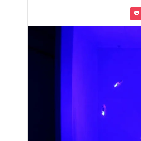
بوكيت