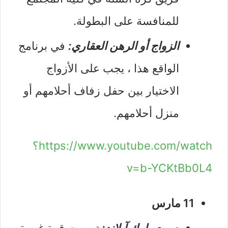
للمنافسة على البطولة.
الزواج أو الرهن العقاري:
في برنامج
الواقع هذا ، يجب على الأزواج
الاختيار بين حفل زفاف أحلامهم أو
منزل أحلامهم.
https://www.youtube.com/watch؟
v=b-YCKtBb0L4
11 مارس
صوت بلوك آيلاند:
تسببت قوة غريبة