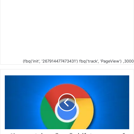
fbq('init', '267914477473431') fbq('track', 'PageView') ,3000)