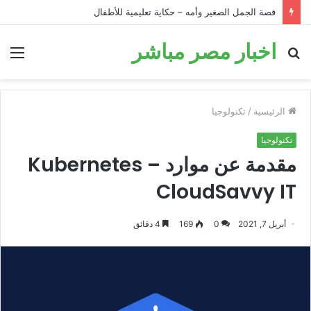
قصة الحمار في البئر: قصة تحفيزية للأطفال قبل النوم
اخبار مصر مباشر
بحث
الق
عن
الرئيسية
/
تكنولوجيا
تكنولوجيا
مقدمة عن موارد Kubernetes –
CloudSavvy IT
أبريل 7, 2021
0
169
4 دقائق