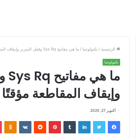
الرئيسية
/
تكنولوجيا
/
ما هي مفاتيح Sys Rq وقفل التمرير وإيقاف المقاطعة مؤقتًا على لوحة المفاتيح؟
تكنولوجيا
ما ه
وإيقاف المقاطعة مؤقتًا 
أكتوبر 27, 2020
فيسبوك
تويتر
لينكدإن
‏Tumblr
بينتيريست
‏Reddit
‏VKontakte
Odnoklassniki