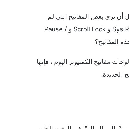
ل أن ترى بعض المفاتيح التي لم
تستخدمها مطلقًا في الزاوية اليمنى العليا: Sys Rq و Scroll Lock و Pause /
ات مفاتيح الكمبيوتر اليوم ، فإنها
ح الجديدة.
 Sys Req) اختصار لعبارة “طلب النظام”. في الوقت الحاضر