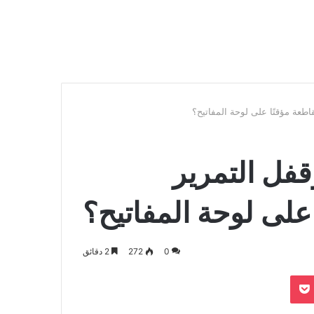
ي مفاتيح Sys Rq وقفل التمرير
على لوحة المفاتيح؟
0
272
2 دقائق
بوكيت