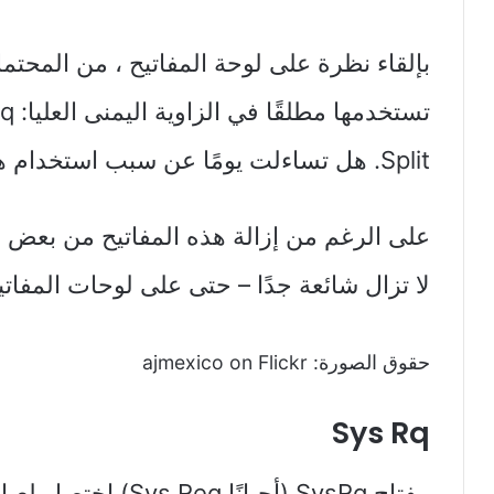
بإلقاء نظرة على لوحة المفاتيح ، من المحتم
Split. هل تساءلت يومًا عن سبب استخدام هذه المفاتيح؟
على الرغم من إزالة هذه المفاتيح من بعض لوح
لا تزال شائعة جدًا – حتى على لوحات المفاتي
حقوق الصورة: ajmexico on Flickr
Sys Rq
مفتاح SysRq (أحيانًا