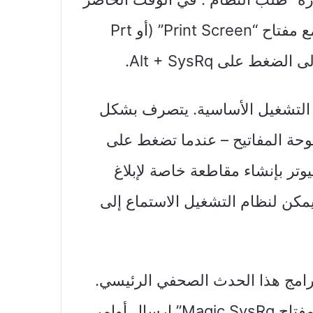
، تدمج لوحات المفاتيح عادةً مفتاح SysRq مع مفتاح “Print Screen” (أو Prt
 التشغيل الأساسية. يتصرف بشكل
وحة المفاتيح – عندما تضغط على
اص بجهاز الكمبيوتر بإنشاء مقاطعة خاصة لإبلاغ
يمكن لنظام التشغيل الاستماع إلى
رامج هذا الحدث الصحفي الرئيسي.
يعد Linux استثناءًا ملحوظًا ، حيث يمكن لـ “مفتاح Magic SysRq” إرسال أوامر