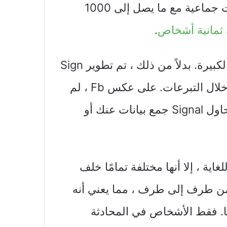
وحتى مكالمات الفيديو.يمكنك إجراء محادثات جماعية مع ما يصل إلى 1000
 ثمانية أشخاص
.
Signal ليست مملوكة لشركات التكنولوجيا الكبيرة. بدلاً من ذلك ، تم تطوير Sign
بواسطة مؤسسة غير ربحية وتم تمويلها من خلال التبرعات. على عكس Fb ، لم
يحاول مالكو Signal حتى كسب المال. لن يحاول Signal جمع بيانات عنك أو
واجهة مألوفة للغاية ، إلا أنها مختلفة تمامًا خلف
واليس. يتم تشفير محادثاتك في Signal من طرف إلى طرف ، مما يعني أنه
 يمكنهم مراقبتها. فقط الأشخاص في المحادثة