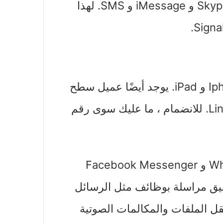
WhatsApp و Facebook Messenger و Skype و iMessage و SMS. لهذا
تطبيق Signal متاح لأجهزة Android و Iphone و iPad. يوجد أيضًا عميل سطح
مكتب Sign لأنظمة Windows و Mac و Linux. للانضمام ، ما عليك سوى رقم
تشبه تجربة مستخدم Signal تمامًا WhatsApp و Facebook Messenger
بيق مراسلة بوظائف مثل الرسائل
ل الملفات والمكالمات الصوتية