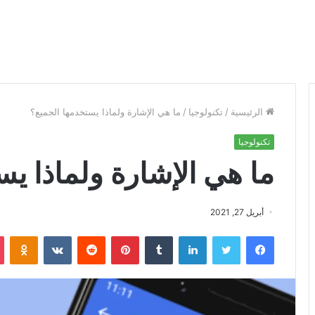
الرئيسية
/
تكنولوجيا
/
ما هي الإشارة ولماذا يستخدمها الجميع؟
تكنولوجيا
ما هي الإشارة ولماذا يس
أبريل 27, 2021
فيسبوك
تويتر
لينكدإن
‏Tumblr
بينتيريست
‏Reddit
‏VKontakte
Odnoklassniki