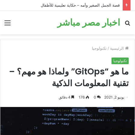
قصة الحمار في البئر: قصة تحفيزية للأطفال قبل النوم
اخبار مصر مباشر
بحث
الق
عن
الرئيسية
/
تكنولوجيا
تكنولوجيا
ما هو “GitOps” ولماذا هو مهم؟ –
تقنية المعلومات الذكية
يونيو 2, 2021
0
176
4 دقائق