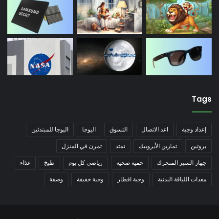
Tags
إعداد وجبة
اعد الاتصال
التسوق
اليوجا
اليوجا للمبتدئين
بروتين
تمارين الأيروبيك
تمتد
تمرن في المنزل
جهاز السير المتحرك
حمية صحية
رياضي كل يوم
طبخ
غذاء
معدات اللياقة البدنية
وجبة افطار
وجبة خفيفة
وصفة