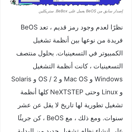
إصدار سابق من BeOS يعمل على BeBox.
ستريكلين
نظرًا لعدم وجود رمز قديم ، تعد BeOS
فريدة من نوعها بين أنظمة تشغيل
الكمبيوتر في التسعينيات. بحلول منتصف
التسعينيات ، كانت أنظمة التشغيل
Windows و Mac OS و OS / 2 و Solaris
و Linux وحتى NeXTSTEP كلها أنظمة
تشغيل تطورية لها تاريخ لا يقل عن عشر
سنوات. ومع ذلك ، مع BeOS ، كن جريئًا
على إنشاء نظام تشغيل جديد من البداية