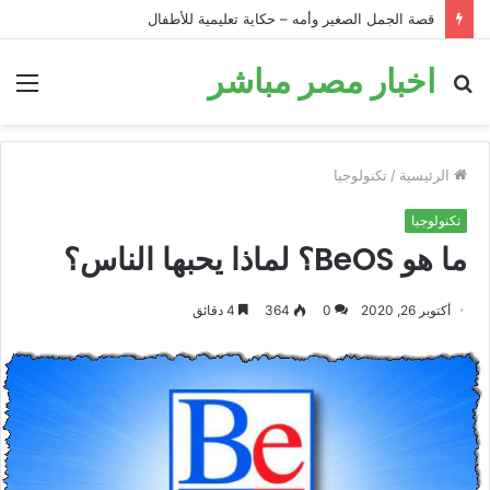
قصة الحمار في البئر: قصة تحفيزية للأطفال قبل النوم
اخبار مصر مباشر
بحث
الق
عن
الرئيسية
/
تكنولوجيا
تكنولوجيا
ما هو BeOS؟ لماذا يحبها الناس؟
أكتوبر 26, 2020
0
364
4 دقائق