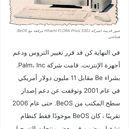
صور قديمة لشركة Hitachi FLORA Prius 330J مرفقة مع BeOS.
هيتاشي
في النهاية كن قد قرر تغيير التروس ودعم
أجهزة الإنترنت. قامت شركة Palm، Inc.
بشراء Be مقابل 11 مليون دولار أمريكي
في عام 2001 وتوقفت عن دعم إصدار
سطح المكتب من BeOS. حتى عام 2006
تقريبًا ، كان BeOS موجودًا فقط كنظام
تشغيل مضمن في بعض منتجات التسجيل