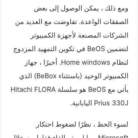
ومع ذلك ، يمكن الوصول إلى بعض
الصفقات الواعدة. تفاوضت مع العديد من
الشركات المصنعة لأجهزة الكمبيوتر
لتضمين BeOS في تكوين التمهيد المزدوج
لنظام Home windows. أخيرًا ، جهاز
الكمبيوتر الوحيد (باستثناء BeBox) الذي
يأتي مع BeOS هو سلسلة Hitachi FLORA
Prius 330J اليابانية.
لسوء الحظ ، نظرًا لضغوط احتكار
Microsoft ، ما لم يتم إلغاء قفلها من خلال