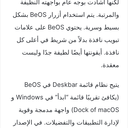
لكنها أشادت بوجه عام بواجهته النظيفة
والمرتبة. يتم استخدام أزرار BeOS بشكل
بسيط وسرية. يحتوي BeOS على علامات
تبويب نافذة بدلاً من شريط في أعلى كل
نافذة. أيقونتها أيضًا لطيفة جدًا وليست
معقدة.
يتيح نظام قائمة Deskbar في BeOS
(يكافئ تقريبًا قائمة “ابدأ” في Windows و
Dock of macOS) واجهة مدمجة وقوية
لإدارة التطبيقات والتفضيلات. في الإصدار