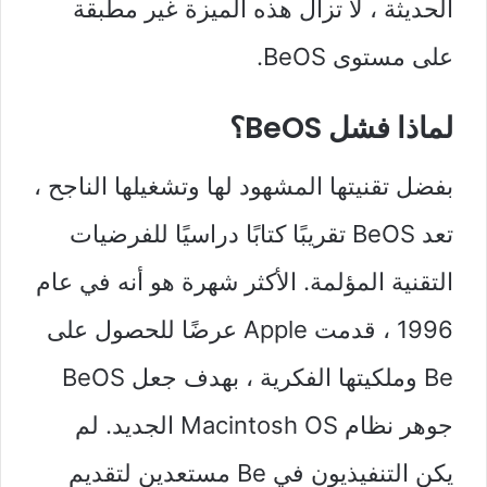
الحديثة ، لا تزال هذه الميزة غير مطبقة
على مستوى BeOS.
لماذا فشل BeOS؟
بفضل تقنيتها المشهود لها وتشغيلها الناجح ،
تعد BeOS تقريبًا كتابًا دراسيًا للفرضيات
التقنية المؤلمة. الأكثر شهرة هو أنه في عام
1996 ، قدمت Apple عرضًا للحصول على
Be وملكيتها الفكرية ، بهدف جعل BeOS
جوهر نظام Macintosh OS الجديد. لم
يكن التنفيذيون في Be مستعدين لتقديم