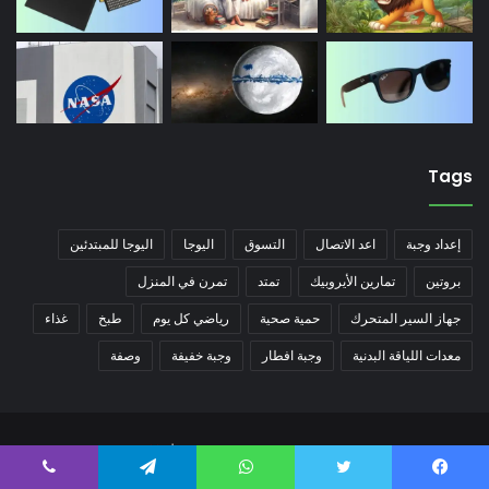
Tags
إعداد وجبة
اعد الاتصال
التسوق
اليوجا
اليوجا للمبتدئين
بروتين
تمارين الأيروبيك
تمتد
تمرن في المنزل
جهاز السير المتحرك
حمية صحية
رياضي كل يوم
طبخ
غذاء
معدات اللياقة البدنية
وجبة افطار
وجبة خفيفة
وصفة
© Copyright 2026, All Rights Reserved |
اخبار مصر مباشر
الرئيسية
تكنولوجيا
اخبار عالمية
رياضة
صحة
مقالات
فن