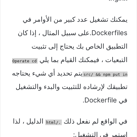
يمكنك تشغيل عدد كبير من الأوامر في
Dockerfiles.على سبيل المثال ، إذا كان
التطبيق الخاص بك يحتاج إلى تثبيت
التبعيات ، فيمكنك القيام بما يلي
Operate cd
يتم تحديد أي شيء يحتاجه
src/ && npm put in
تطبيقك لإرشاده للتثبيت والبدء والتشغيل
في Dockerfile.
في الواقع لم نفعل ذلك
الدليل ، لذا
./html
استمر في التشغيل: