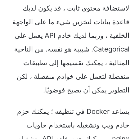
لاستضافة محتوى ثابت ، قد يكون لديك
قاعدة بيانات لتخزين شيء ما على الواجهة
الخلفية ، وربما لديك خادم API يعمل على
Categorical. شبيبة هو نفسه. من الناحية
المثالية ، يمكنك تقسيمها إلى تطبيقات
منفصلة لتعمل على خوادم منفصلة ، لكن
التطوير يمكن أن يصبح فوضويًا.
يساعد Docker في تنظيفه ؛ يمكنك حزم
خادم ويب وتشغيله باستخدام حاويات
nginx ، ويمكنك حزم خادم API وتشغيله