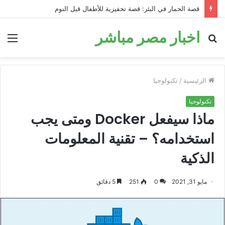
قصة القرد الذكي: درس في الدهاء – قصص اطفال
اخبار مصر مباشر
بحث
الق
عن
الرئيسية
/
تكنولوجيا
تكنولوجيا
ماذا سيفعل Docker ومتى يجب
استخدامه؟ – تقنية المعلومات
الذكية
مايو 31, 2021
0
251
5 دقائق