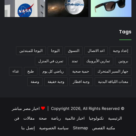
Tags
إعداد وجبة
اعد الاتصال
التسوق
اليوجا
اليوجا للمبتدئين
بروتين
تمارين الأيروبيك
تمتد
تمرن في المنزل
جهاز السير المتحرك
حمية صحية
رياضي كل يوم
طبخ
غذاء
معدات اللياقة البدنية
وجبة افطار
وجبة خفيفة
وصفة
© Copyright 2026, All Rights Reserved |
اخبار مصر مباشر
الرئيسية
تكنولوجيا
اخبار عالمية
رياضة
صحة
مقالات
فن
مكتبة القصص
Sitemap
سياسة الخصوصية
إتصل بنا