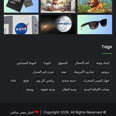
Tags
إعداد وجبة
اعد الاتصال
التسوق
اليوجا
اليوجا للمبتدئين
بروتين
تمارين الأيروبيك
تمتد
تمرن في المنزل
جهاز السير المتحرك
حمية صحية
رياضي كل يوم
طبخ
غذاء
معدات اللياقة البدنية
وجبة افطار
وجبة خفيفة
وصفة
© Copyright 2026, All Rights Reserved |
اخبار مصر مباشر