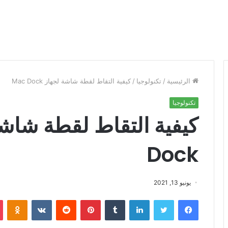
الرئيسية
/
تكنولوجيا
/
كيفية التقاط لقطة شاشة لجهاز Mac Dock
تكنولوجيا
Dock
يونيو 13, 2021
فيسبوك
تويتر
لينكدإن
‏Tumblr
بينتيريست
‏Reddit
‏VKontakte
Odnoklassniki