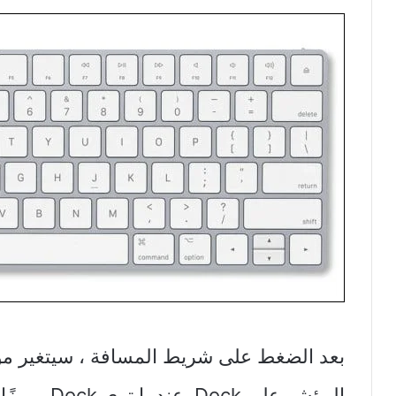
بعد الضغط على شريط المسافة ، سيتغير مؤ
المؤشر على Dock. عندما ترى Dock مميزًا ، انقر فوق زر الماوس الرئيسي.