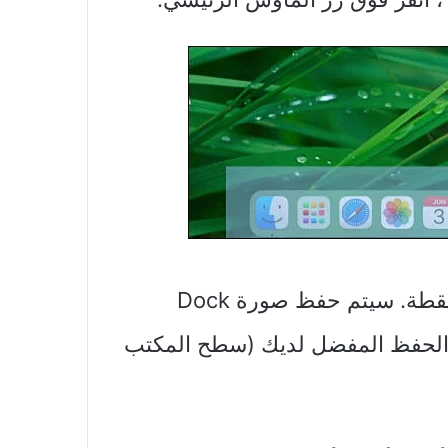
عند النقر ، سوف تسمع المؤثرات الصوتية للقطة. سيتم حفظ صورة Dock
t بتنسيق PNG في موقع الحفظ المفضل لديك (سطح المكتب