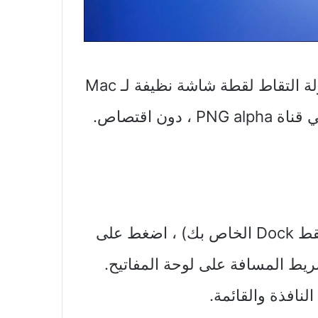
بفضل الاختصار غير المعروف ، يمكنك بسهولة التقاط لقطة شاشة نظيفة لـ Mac
Dock بدون خلفية ، بما في ذلك الشفافية في قناة PNG alpha ، دون اقتصاص.
عندما تريد التقاط لقطة شاشة لـ Dock (وفقط Dock الخاص بك) ، اضغط على
 اضغط على شريط المسافة على لوحة المفاتيح.
نافذة والقائمة.