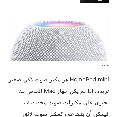
تفاحة
HomePod mini هو مكبر صوت ذكي صغير
تريده. إذا لم يكن جهاز Mac الخاص بك
يحتوي على مكبرات صوت مخصصة ،
فيمكن أن يتضاعف كمكبر صوت لائق