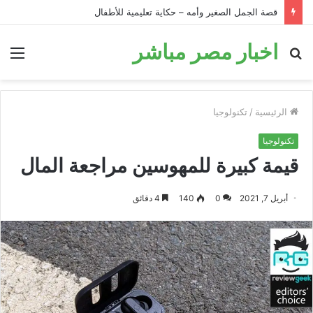
قصة الحمار في البئر: قصة تحفيزية للأطفال قبل النوم
اخبار مصر مباشر
بحث
الق
عن
الرئيسية
/
تكنولوجيا
تكنولوجيا
قيمة كبيرة للمهوسين مراجعة المال
أبريل 7, 2021
0
140
4 دقائق