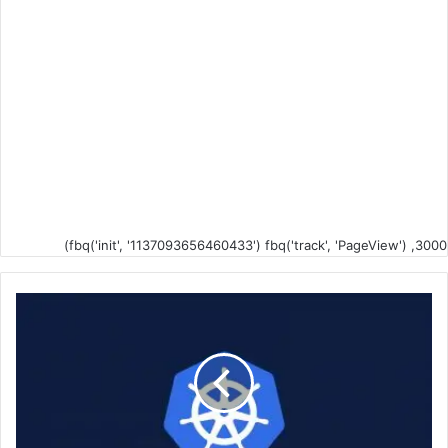
fbq('init', '1137093656460433') fbq('track', 'PageView') ,3000)