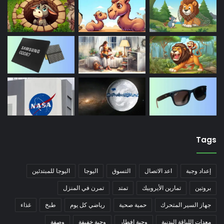
Tags
إعداد وجبة
اعد الاتصال
التسوق
اليوجا
اليوجا للمبتدئين
بروتين
تمارين الأيروبيك
تمتد
تمرن في المنزل
جهاز السير المتحرك
حمية صحية
رياضي كل يوم
طبخ
غذاء
معدات اللياقة البدنية
وجبة افطار
وجبة خفيفة
وصفة