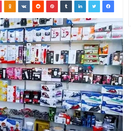
فيسبوك
تويتر
لينكدإن
‏Tumblr
بينتيريست
‏Reddit
‏VKontakte
Odnoklassniki