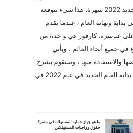
، سنتعرف على أكثر عروض كارفور للعام الجديد 2022 شهرة. هذا شيء نتوقعه
داية ونهاية العام ، عندما يقدم
على عناصره. كارفور هي واحدة من
 في جميع أنحاء العالم ، ويأتي
ضها والاستفادة منها ، وسنقوم بشرح
أهم العروض المقدمة في نهاية عام 2021 لـ بداية العام الجديد في عام 2022 في
ما هو جهاز حماية المستهلك في مصر؟:
حقوق وواجبات المستهلكين