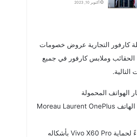
أكتوبر 10, 2023
لة كارفور التجارية عروض خصومات
 الحقائب وملابس كارفور في جميع
التالية.
ر الهواتف المحمولة
• قدمت السلسلة صفقات خاصة على غطاء الهاتف Moreau Laurent OnePlus
• وبتكلفة 45 ريالًا سعوديًا ، قدمت أيضًا غطاءً لحماية Vivo X60 Pro بأشكاله