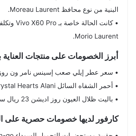
البنية من نوع محافظ Moreau Laurent.
• كانت الحال
Morio Laurent.
أبرز الخصومات على منتجات العناية 
• سعر عطر إيلي صعب إسينس نامر ون روز 679 ريال سعودي
• أحمر الشفاه السائل The Crystal Hearts Alani سعره 81 ريال سعودي.
• باليت ظلال العيون روز اديشن 23 ريال سعودي.
كارفور لديها خصومات حصرية على ا