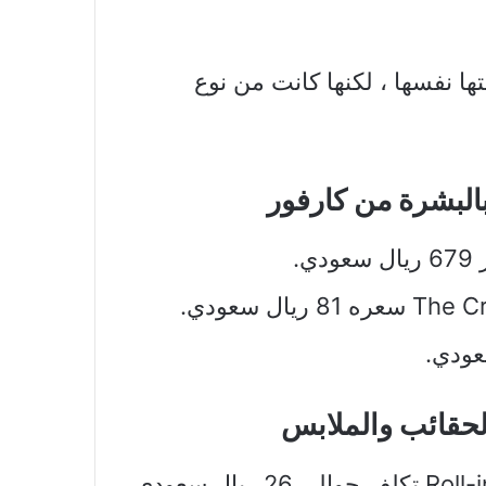
ة خاصة بـ Vivo X60 Pro وتكلفتها نفسها ، لكنها كانت من نوع
بالبشرة من كارفور
.
لحقائب والملابس
• حقيبة مستحضرات التجميل السوداء Roll-in-go تكلف حوالي 26 ريال سعودي