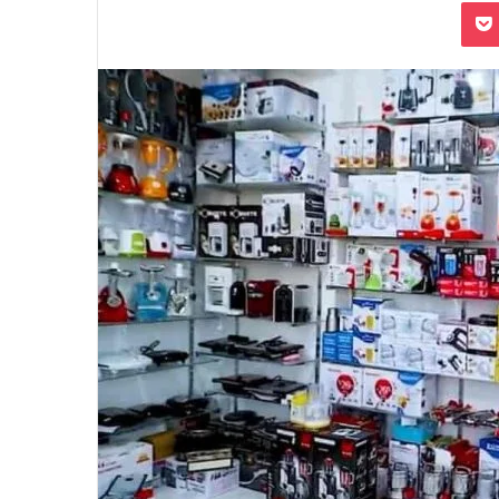
بوكيت