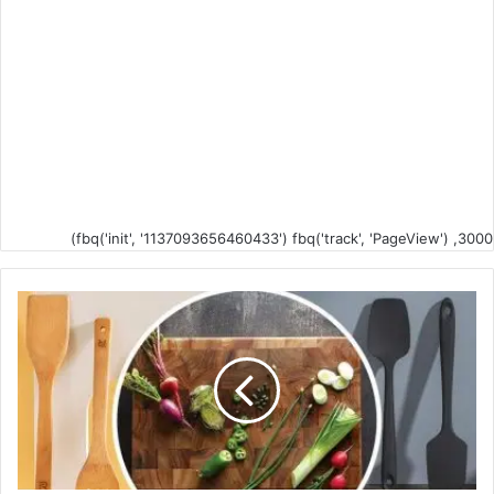
fbq('init', '1137093656460433') fbq('track', 'PageView') ,3000)