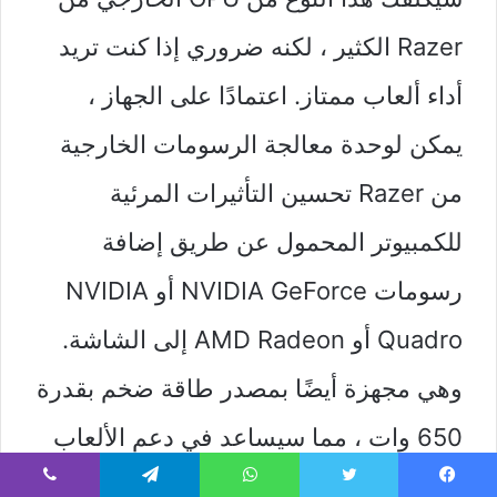
Razer الكثير ، لكنه ضروري إذا كنت تريد
أداء ألعاب ممتاز. اعتمادًا على الجهاز ،
يمكن لوحدة معالجة الرسومات الخارجية
من Razer تحسين التأثيرات المرئية
للكمبيوتر المحمول عن طريق إضافة
رسومات NVIDIA GeForce أو NVIDIA
Quadro أو AMD Radeon إلى الشاشة.
وهي مجهزة أيضًا بمصدر طاقة ضخم بقدرة
650 وات ، مما سيساعد في دعم الألعاب
التي تتطلب الكثير من المتطلبات. بالإضافة