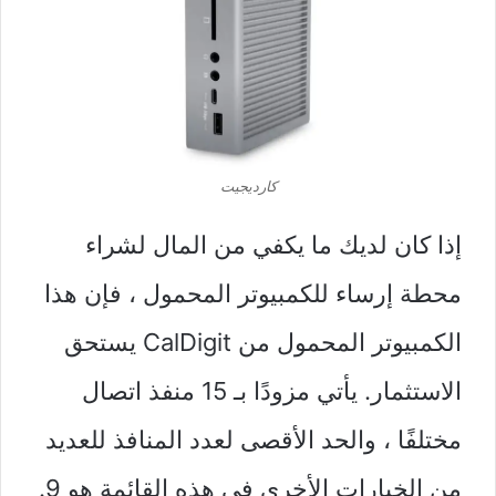
كارديجيت
إذا كان لديك ما يكفي من المال لشراء
محطة إرساء للكمبيوتر المحمول ، فإن هذا
الكمبيوتر المحمول من CalDigit يستحق
الاستثمار. يأتي مزودًا بـ 15 منفذ اتصال
مختلفًا ، والحد الأقصى لعدد المنافذ للعديد
من الخيارات الأخرى في هذه القائمة هو 9.