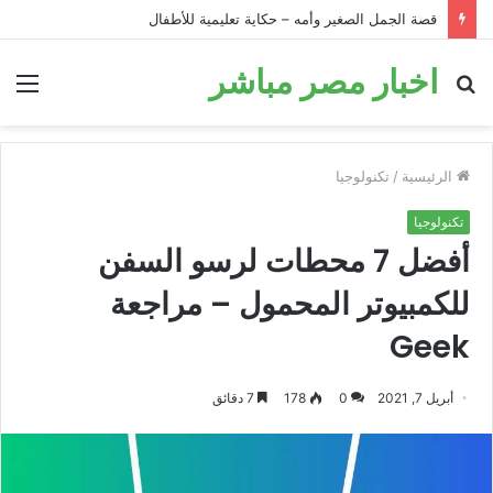
قصة الحمار في البئر: قصة تحفيزية للأطفال قبل النوم
اخبار مصر مباشر
بحث
الق
عن
الرئيسية
/
تكنولوجيا
تكنولوجيا
أفضل 7 محطات لرسو السفن
للكمبيوتر المحمول – مراجعة
Geek
أبريل 7, 2021
0
178
7 دقائق