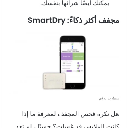
يمكنك أيضًا شرائها بنفسك.
مجفف أكثر ذكاءً: SmartDry
سمارت دراي
هل تكره فحص المجفف لمعرفة ما إذا
كانت الملابس قد غسلت؟ حسنًا ، لم تعد