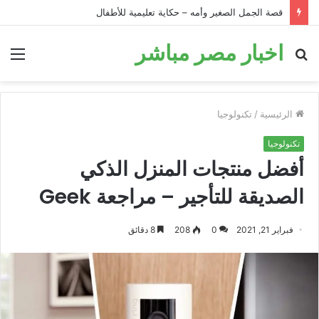
قصة الحمار في البئر: قصة تحفيزية للأطفال قبل النوم
اخبار مصر مباشر
بحث
الق
عن
الرئيسية
/
تكنولوجيا
تكنولوجيا
أفضل منتجات المنزل الذكي
الصديقة للتأجير – مراجعة Geek
فبراير 21, 2021
0
208
8 دقائق