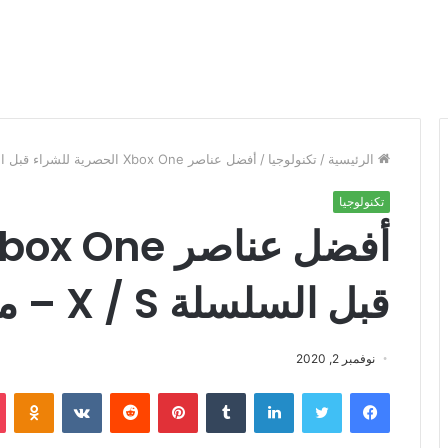
الرئيسية
/
تكنولوجيا
/
أفضل عناصر Xbox One الحصرية للشراء قبل السلسلة X / S – مراجعة Geek
تكنولوجيا
قبل السلسلة X / S – مراجعة Geek
نوفمبر 2, 2020
فيسبوك
تويتر
لينكدإن
‏Tumblr
بينتيريست
‏Reddit
‏VKontakte
Odnoklassniki