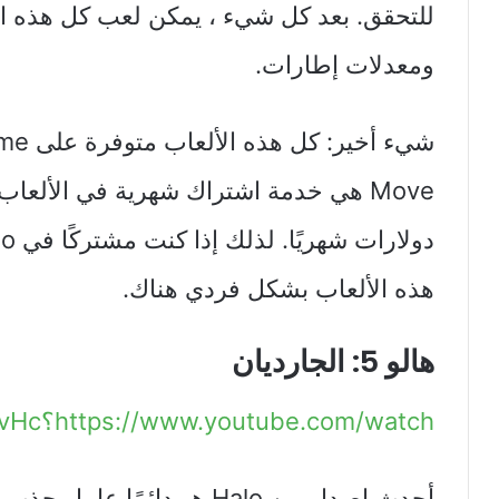
ومعدلات إطارات.
شيء أخ
هذه الألعاب بشكل فردي هناك.
هالو 5: الجارديان
https://www.youtube.com/watch؟v=Rh_NXwqFvHc
أحدث إصدار من Halo هو دائمًا عامل جذب أجهزة Xbox الحالية و