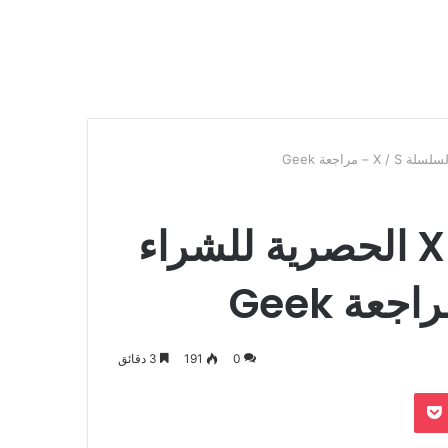
أفضل عناصر Xbox One الحصرية للشراء
0
191
3 دقائق
بوكيت