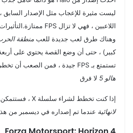
ليست مثيرة للإعجاب مثل الإصدار السابق ، 
اللاعبين ، فهي لا تزال S
وهناك طرق لعب جديدة للعب
منطقة الحرب
كبير) ، حتى أن وضع القصة يحتوي على أربعة ل
تستمتع بـ FPS جيدة ، فمن الصعب أن تخطئ في سلسلة الخيال العلمي هذه
هالو 5
لا فرق
إذا كنت تخطط لشراء سلسلة X ، فستتمكن من اللعب
لانهائية
عندما تم إصداره في ديسمبر من هذا 
Forza Motorsport: Horizon 4