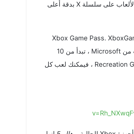
للتحقق. بعد كل شيء ، يمكن لعب كل هذه الألعاب على سلسلة X بدقة أعلى
ير: كل هذه الألعاب متوفرة على Xbox Game Pass. XboxGame
Move هي خدمة اشتراك شهرية في الألعاب من Microsoft ، تبدأ من 10
دولارات شهريًا. لذلك إذا كنت مشتركًا في Recreation Go ، فيمكنك لعب كل
هالو 5
إنها