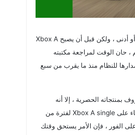
أصبح Xbox Collection X / S قاب قوسين أو أدنى ، ولكن قبل أن يصبح Xbox A
كم ، حان الوقت لمراجعة مكتبته
دارها للنظام منذ ما يقرب من سبع
 Xbox Just one غير معروف بمنتجاته الحصرية ، إلا أنه
بالتأكيد جدير بالذكر. وسواء كنت تخطط للبقاء على Xbox A single لفترة من
قت أو تخطط للترقية إلى Collection X على الفور ، فإن الأمر يستحق وقتك