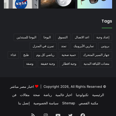
Tags
إعداد وجبة
اعد الاتصال
التسوق
اليوجا
اليوجا للمبتدئين
بروتين
تمارين الأيروبيك
تمتد
تمرن في المنزل
جهاز السير المتحرك
حمية صحية
رياضي كل يوم
طبخ
غذاء
معدات اللياقة البدنية
وجبة افطار
وجبة خفيفة
وصفة
© Copyright 2026, All Rights Reserved |
اخبار مصر مباشر
الرئيسية
تكنولوجيا
اخبار عالمية
رياضة
صحة
مقالات
فن
مكتبة القصص
Sitemap
سياسة الخصوصية
إتصل بنا
فيسبوك
تويتر
يوتيوب
انستقرام
ملخص