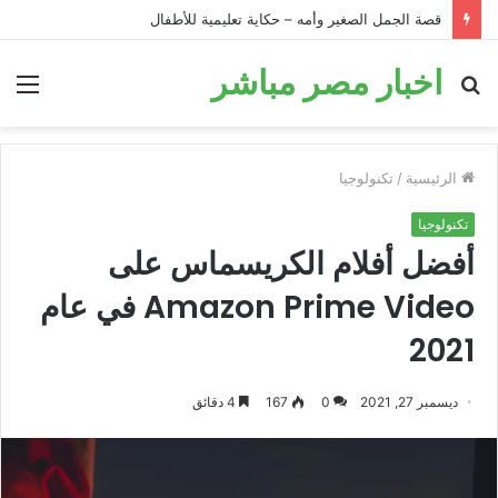
قصة الحمار في البئر: قصة تحفيزية للأطفال قبل النوم
اخبار مصر مباشر
بحث
الق
عن
الرئيسية
/
تكنولوجيا
تكنولوجيا
أفضل أفلام الكريسماس على
Amazon Prime Video في عام
2021
ديسمبر 27, 2021
0
167
4 دقائق