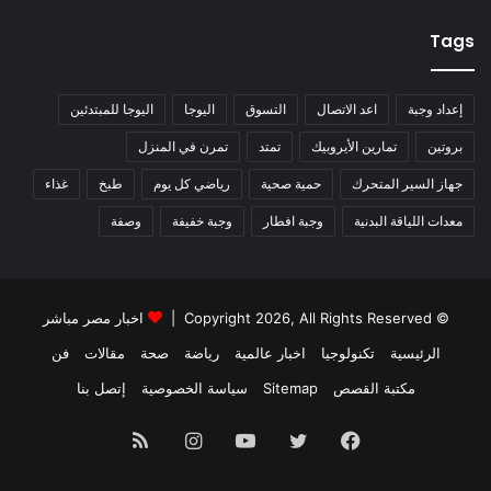
Tags
إعداد وجبة
اعد الاتصال
التسوق
اليوجا
اليوجا للمبتدئين
بروتين
تمارين الأيروبيك
تمتد
تمرن في المنزل
جهاز السير المتحرك
حمية صحية
رياضي كل يوم
طبخ
غذاء
معدات اللياقة البدنية
وجبة افطار
وجبة خفيفة
وصفة
© Copyright 2026, All Rights Reserved |
اخبار مصر مباشر
الرئيسية
تكنولوجيا
اخبار عالمية
رياضة
صحة
مقالات
فن
مكتبة القصص
Sitemap
سياسة الخصوصية
إتصل بنا
فيسبوك
تويتر
يوتيوب
انستقرام
ملخص