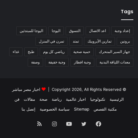
Tags
إعداد وجبة
اعد الاتصال
التسوق
اليوجا
اليوجا للمبتدئين
بروتين
تمارين الأيروبيك
تمتد
تمرن في المنزل
جهاز السير المتحرك
حمية صحية
رياضي كل يوم
طبخ
غذاء
معدات اللياقة البدنية
وجبة افطار
وجبة خفيفة
وصفة
© Copyright 2026, All Rights Reserved |
اخبار مصر مباشر
الرئيسية
تكنولوجيا
اخبار عالمية
رياضة
صحة
مقالات
فن
مكتبة القصص
Sitemap
سياسة الخصوصية
إتصل بنا
فيسبوك
تويتر
يوتيوب
انستقرام
ملخص