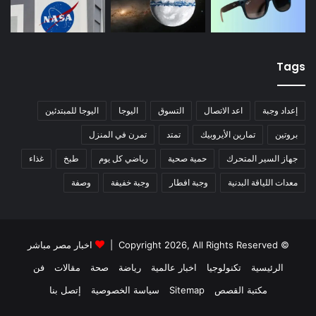
Tags
إعداد وجبة
اعد الاتصال
التسوق
اليوجا
اليوجا للمبتدئين
بروتين
تمارين الأيروبيك
تمتد
تمرن في المنزل
جهاز السير المتحرك
حمية صحية
رياضي كل يوم
طبخ
غذاء
معدات اللياقة البدنية
وجبة افطار
وجبة خفيفة
وصفة
© Copyright 2026, All Rights Reserved |
اخبار مصر مباشر
الرئيسية
تكنولوجيا
اخبار عالمية
رياضة
صحة
مقالات
فن
مكتبة القصص
Sitemap
سياسة الخصوصية
إتصل بنا