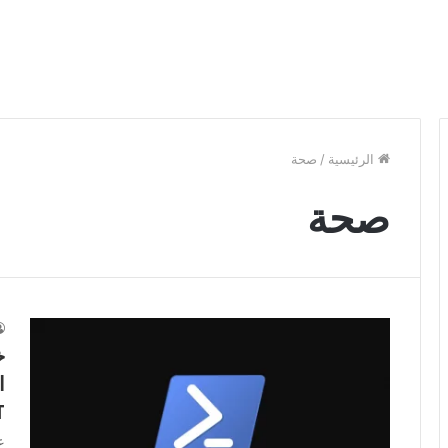
الرئيسية
/
صحة
صحة
خ
T
ع