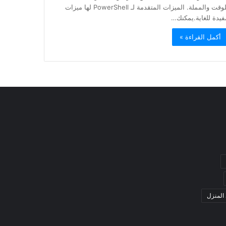
للوقت والمملة. الميزات المتقدمة لـ PowerShell لها ميزات
فيدة للغاية.يمكنك…
أكمل القراءة »
المنزل