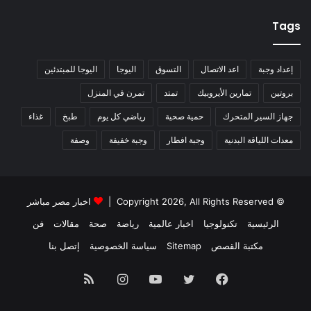
Tags
إعداد وجبة
اعد الاتصال
التسوق
اليوجا
اليوجا للمبتدئين
بروتين
تمارين الأيروبيك
تمتد
تمرن في المنزل
جهاز السير المتحرك
حمية صحية
رياضي كل يوم
طبخ
غذاء
معدات اللياقة البدنية
وجبة افطار
وجبة خفيفة
وصفة
© Copyright 2026, All Rights Reserved |
اخبار مصر مباشر
الرئيسية
تكنولوجيا
اخبار عالمية
رياضة
صحة
مقالات
فن
مكتبة القصص
Sitemap
سياسة الخصوصية
إتصل بنا
فيسبوك
تويتر
يوتيوب
انستقرام
ملخص