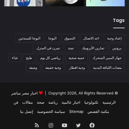
Tags
إعداد وجبة
اعد الاتصال
التسوق
اليوجا
اليوجا للمبتدئين
بروتين
تمارين الأيروبيك
تمتد
تمرن في المنزل
جهاز السير المتحرك
حمية صحية
رياضي كل يوم
طبخ
غذاء
معدات اللياقة البدنية
وجبة افطار
وجبة خفيفة
وصفة
© Copyright 2026, All Rights Reserved |
اخبار مصر مباشر
الرئيسية
تكنولوجيا
اخبار عالمية
رياضة
صحة
مقالات
فن
مكتبة القصص
Sitemap
سياسة الخصوصية
إتصل بنا
فيسبوك
تويتر
يوتيوب
انستقرام
ملخص