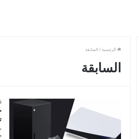
الرئيسية
/
السابقة
السابقة
ح
ت
م
و