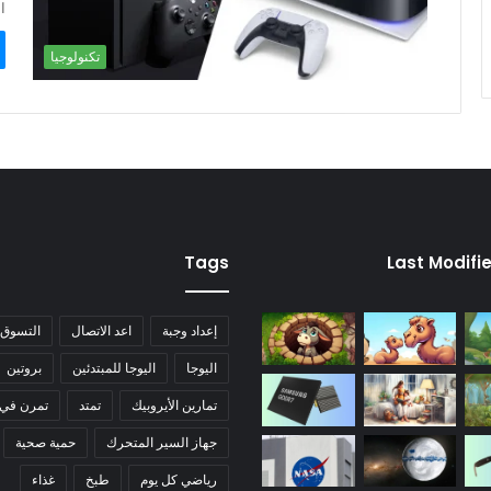
ا
تكنولوجيا
Tags
Last Modifi
إعداد وجبة
اعد الاتصال
التسوق
اليوجا
اليوجا للمبتدئين
بروتين
تمارين الأيروبيك
تمتد
تمرن في 
جهاز السير المتحرك
حمية صحية
رياضي كل يوم
طبخ
غذاء